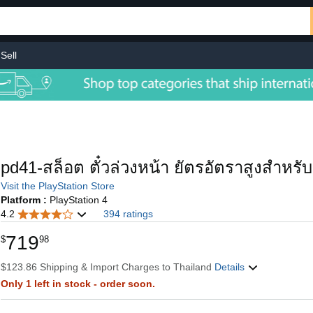
Sell
pd41-สล็อต ตั๋วล่วงหน้า ยัตรอัตราสูงสำ
Visit the PlayStation Store
Platform :
PlayStation 4
4.2
394 ratings
719
$
98
$123.86 Shipping & Import Charges to Thailand
Details
Only 1 left in stock - order soon.