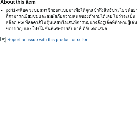
About this item
pd41-สล็อต ระบบสมาชิกออกแบบมาเพื่อให้คุณเข้าถึงสิทธิประโยชน์อย่างเต
ก็สามารถเยี่ยมชมและสัมผัสกับความสนุกของตัวเกมได้เลย ไม่ว่าจะเป็น 
สล็อต PG ที่คอคาสิโนคุ้นเคยหรือเสน่ห์การหมุนวงล้อรูเล็ตที่ท้าทายผู้
ของขวัญ และโปรโมชั่นพิเศษรายสัปดาห์ ที่อัปเดตเสมอ
Report an issue with this product or seller