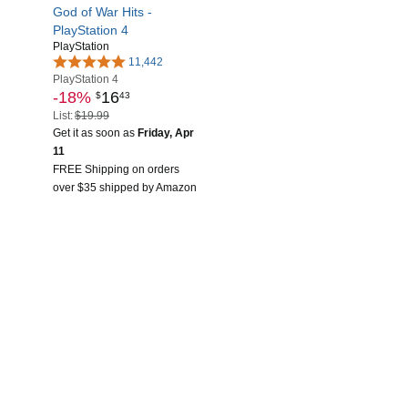
God of War Hits -
PlayStation 4
PlayStation
11,442
PlayStation 4
-18%
16
$
43
List:
$19.99
Get it as soon as
Friday, Apr
11
FREE Shipping on orders
over $35 shipped by Amazon