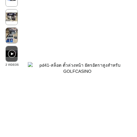
2 VIDEOS