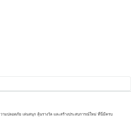
วามปลอดภัย เล่นสนุก ลุ้นรางวัล และสร้างประสบการณ์ใหม่ ที่นี่มีครบ