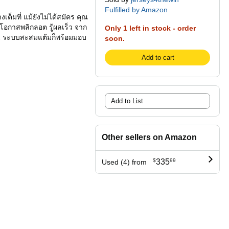
Fulfilled by Amazon
็มที่ แม้ยังไม่ได้สมัคร คุณ
โอกาสพลิกลอต รู้ผลเร็ว จาก
Only 1 left in stock - order
เล่น ระบบสะสมแต้มก็พร้อมมอบ
soon.
Add to cart
Add to List
Other sellers on Amazon
$
335
99
Used (4) from