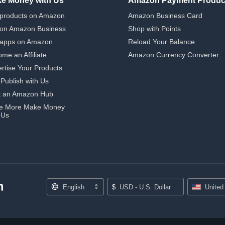
e Money with Us
Amazon Payment Produc
 products on Amazon
Amazon Business Card
 on Amazon Business
Shop with Points
 apps on Amazon
Reload Your Balance
me an Affiliate
Amazon Currency Converter
rtise Your Products
-Publish with Us
t an Amazon Hub
e More Make Money
 Us
English
$
USD - U.S. Dollar
United