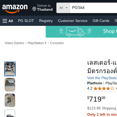
Deliver to
All
Thailand
PG SLOT
Registry
Customer Service
Gift Cards
S
All
›
›
Video Games
PlayStation 4
Consoles
เลสเตอร์-แ
มิตรกรองต
Visit the PlayStat
Platform :
PlaySt
4.2
719
$
98
$123.86 Shipping
Only 1 left in st