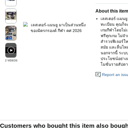
About this ite
เลสเตอร์-แมนยู
ทะเบียน คุณก็จ
เกมกีฬาโดยไม่เส
ฟรีทุกเกม ไม่จ
สำรวจฟีเจอร์ให
สมัย และลื่นไห
นอกจากนี้ ระบบ
ประโยชน์อย่างเ
2 VIDEOS
โมชั่นรายสัปดาห
Report an issue
Customers who bought this item also bough