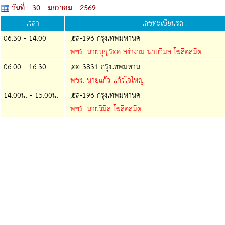
วันที่ 30 มกราคม 2569
เวลา
เลขทะเบียนรถ
06.30 - 14.00
,ฮล-196 กรุงเทพมหานค
พขร. นายบุญรอด สง่างาม นายวิมล โฆสิตสมิต
06.00 - 16.30
,ออ-3831 กรุงเทพมหาน
พขร. นายแก้ว แก้วใจใหญ่
14.00น. - 15.00น.
,ฮล-196 กรุงเทพมหานค
พขร. นายวิมิล โฆสิตสมิต