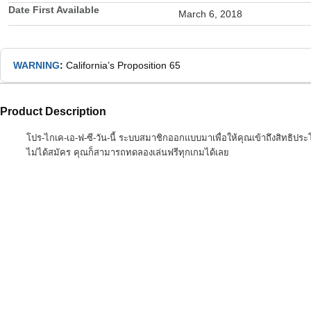
Date First Available
March 6, 2018
WARNING
:
California’s Proposition 65
Product Description
โปร-ไกเค-เอ-ฟ-ซี-วัน-นี้ ระบบสมาชิกออกแบบมาเพื่อให้คุณเข้าถึงสิทธิประ
ไม่ได้สมัคร คุณก็สามารถทดลองเล่นฟรีทุกเกมได้เลย