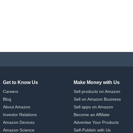
Get to Know Us
Make Money with Us
Careers
Sell products on Amazon
Blog
Sell on Amazon Business
About Amazon
Sell apps on Amazon
Investor Relations
Become an Affiliate
Amazon Devices
Advertise Your Products
Amazon Science
Self-Publish with Us