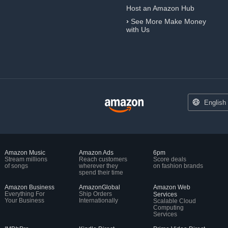
Host an Amazon Hub
›
See More Make Money
with Us
English
Amazon Music
Amazon Ads
6pm
Stream millions
Reach customers
Score deals
of songs
wherever they
on fashion brands
spend their time
Amazon Business
AmazonGlobal
Amazon Web
Everything For
Ship Orders
Services
Your Business
Internationally
Scalable Cloud
Computing
Services