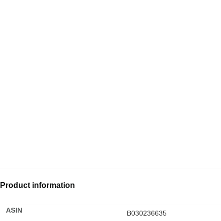
Product information
ASIN
B030236635