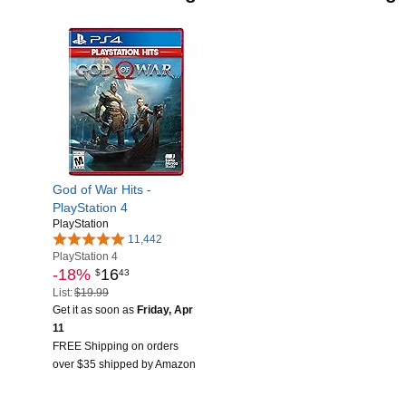
God of War Hits -
PlayStation 4
PlayStation
11,442
PlayStation 4
-18%
16
$
43
List:
$19.99
Get it as soon as
Friday, Apr
11
FREE Shipping on orders
over $35 shipped by Amazon