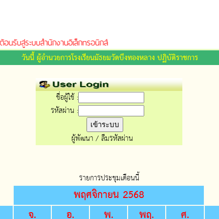
้อนรับสู่ระบบสำนักงานอิเล็กทรอนิกส์
วันนี้ ผู้อำนวยการโรงเรียนมัธยมวัดบึงทองหลาง ปฏิบัติราชการ
ชื่อผู้ใช้ :
รหัสผ่าน :
ผู้พัฒนา
/
ลืมรหัสผ่าน
รายการประชุมเดือนนี้
พฤศจิกายน 2568
.
จ.
อ.
พ.
พฤ.
ศ.