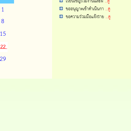
เรียนเชิญร่วมงานและฝ
...ดู
1
ขออนุญาตเข้าดำเนินกา
...ดู
ขอความร่วมมือแจ้งราย
...ดู
8
15
22
29